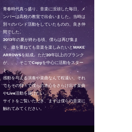
青春時代真っ盛り、音楽に没頭した毎日、メ
ンバーは高校の教室で出会いました。当時は
別々のバンド活動をしていたものの、良き仲
間でした。
2013年の夏が終わる頃、僕らは再び集ま
り、歳を重ねても音楽を楽しみたいとMAKE
ARROWSを結成。ただ20年以上のブランク
が、、、そこでCopyを中心に活動をスター
ト。
感動を与える演奏や楽曲なんて程遠い、それ
でもその時々で僕らの本心をさらけ出す楽曲
やLive活動を届けたい。
サイトをご覧いただき、まずは僕らの音楽に
触れてみてください。